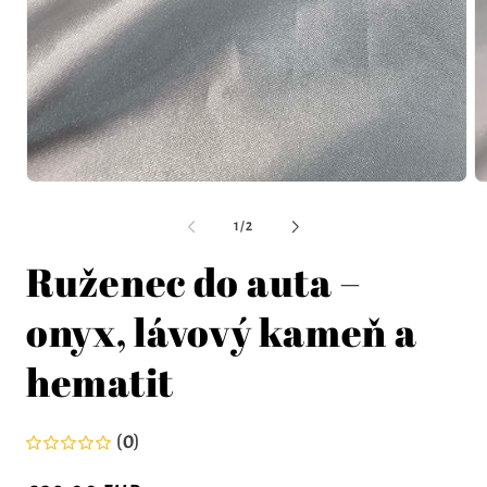
Ot
m
2
v
m
o
z
1
/
2
Ruženec do auta –
onyx, lávový kameň a
hematit
(0)