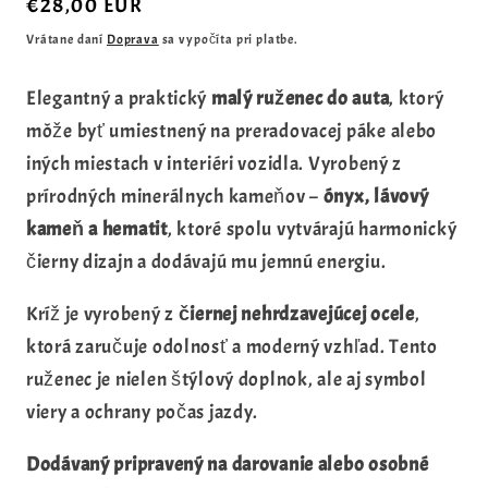
Normálna
€28,00 EUR
cena
Vrátane daní
Doprava
sa vypočíta pri platbe.
Elegantný a praktický
malý ruženec do auta
, ktorý
môže byť umiestnený na preradovacej páke alebo
iných miestach v interiéri vozidla. Vyrobený z
prírodných minerálnych kameňov –
ónyx, lávový
kameň a hematit
, ktoré spolu vytvárajú harmonický
čierny dizajn a dodávajú mu jemnú energiu.
Kríž je vyrobený z
čiernej nehrdzavejúcej ocele
,
ktorá zaručuje odolnosť a moderný vzhľad. Tento
ruženec je nielen štýlový doplnok, ale aj symbol
viery a ochrany počas jazdy.
Dodávaný pripravený na darovanie alebo osobné