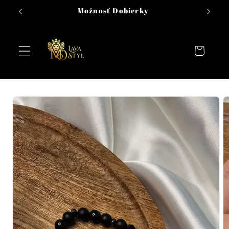
Prejsť na
Možnosť Dobierky
obsah
Košík
Prejsť na
informácie
o
produkte