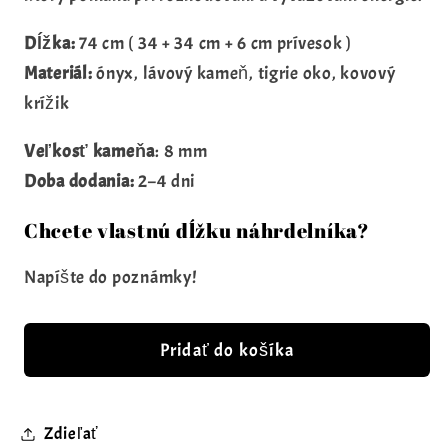
Dĺžka:
74 cm ( 34 + 34 cm + 6 cm prívesok )
Materiál:
ónyx, lávový kameň, tigrie oko, kovový
krížik
Veľkosť kameňa
: 8 mm
Doba dodania:
2–4 dni
Chcete vlastnú dĺžku náhrdelníka?
Napíšte do poznámky!
Pridať do košíka
Zdieľať