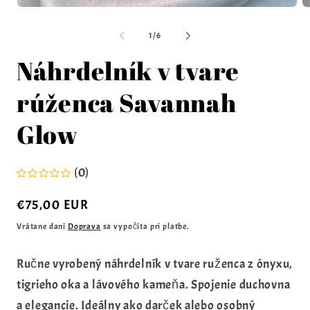
z
1
/
6
Náhrdelník v tvare
rúženca Savannah
Glow
(0)
Normálna
€75,00 EUR
cena
Vrátane daní
Doprava
sa vypočíta pri platbe.
Ručne vyrobený náhrdelník v tvare ruženca z ónyxu,
tigrieho oka a lávového kameňa. Spojenie duchovna
a elegancie. Ideálny ako darček alebo osobný