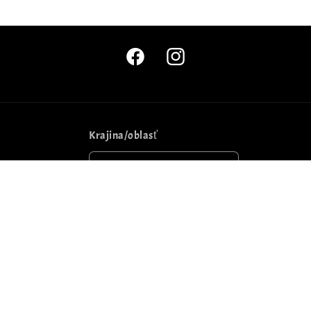
Facebook
Instagram
Krajina/oblasť
Slovensko | EUR €
Spôsoby
platby
© 2026,
Lavastyl.sk
--->eshop postavil
Eshopito
Pravidlá ochrany súkromia
Pravidlá poskytovania refundácií
Podmienky poskytovania služby
Dopravné podmienky
Kontaktné údaje