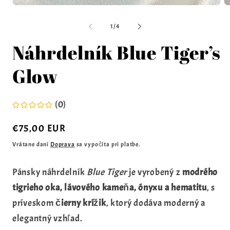
z
1
/
4
Náhrdelník Blue Tiger’s
Glow
(0)
Normálna
€75,00 EUR
cena
Vrátane daní
Doprava
sa vypočíta pri platbe.
Pánsky náhrdelník
Blue Tiger
je vyrobený z
modrého
tigrieho oka, lávového kameňa, ónyxu a hematitu
, s
príveskom
čierny krížik
, ktorý dodáva moderný a
elegantný vzhľad.