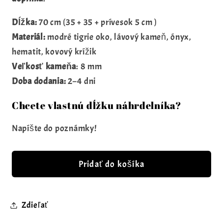
Dĺžka:
70 cm (35 + 35 + prívesok 5 cm )
Materiál:
modré tigrie oko, lávový kameň, ónyx,
hematit, kovový krížik
Veľkosť kameňa
: 8 mm
Doba dodania:
2–4 dni
Chcete vlastnú dĺžku náhrdelníka?
Napíšte do poznámky!
Pridať do košíka
Zdieľať