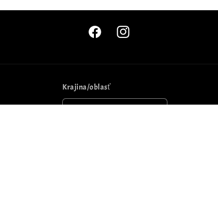
Facebook
Instagram
Krajina/oblasť
Slovensko | EUR €
Spôsoby
platby
© 2026,
Lavastyl.sk
--->eshop postavil
Eshopito
Pravidlá ochrany súkromia
Pravidlá poskytovania refundácií
Podmienky poskytovania služby
Dopravné podmienky
Kontaktné údaje