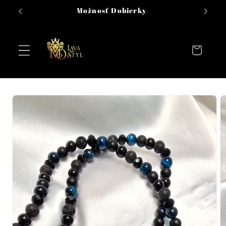
Prejsť na
Možnosť Dobierky
obsah
Košík
Prejsť na
informácie
o
produkte