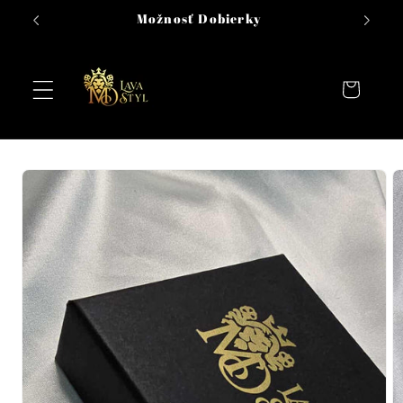
Prejsť na
Možnosť Dobierky
obsah
Košík
Prejsť na
informácie
o
produkte