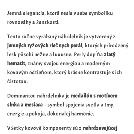
Jemná elegancia, ktorá nesie v sebe symboliku
rovnováhy a ženskosti.
Tento ručne vyrábaný náhrdelník je vytvorený z
jemných ryžových riečnych perál
, ktorých prirodzený
lesk pôsobí nežne a luxusne. Perly dopĺňa
zlatý
hematit
, známy svojou energiou a moderným
kovovým odtieňom, ktorý krásne kontrastuje s ich
čistotou.
Dominantou náhrdelníka je
medailón s motívom
slnka a mesiaca
– symbol spojenia svetla a tmy,
energie a pokoja, dokonalej harmónie.
Všetky kovové komponenty sú z
nehrdzavejúcej