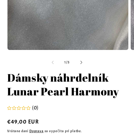
z
1
/
5
Dámsky náhrdelník
Lunar Pearl Harmony
(0)
Normálna
€49,00 EUR
cena
Vrátane daní
Doprava
sa vypočíta pri platbe.